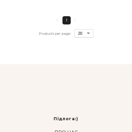
1
Products per page::
Підлога:)