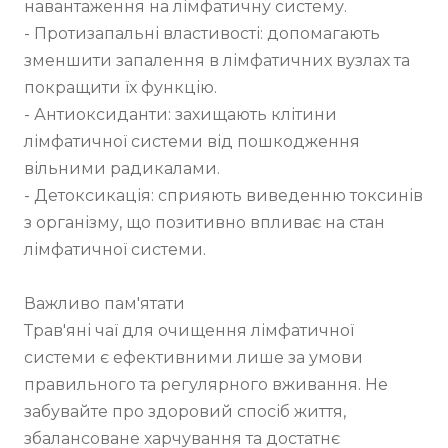
навантаження на лімфатичну систему.

- Протизапальні властивості: допомагають 
зменшити запалення в лімфатичних вузлах та 
покращити їх функцію.

- Антиоксиданти: захищають клітини 
лімфатичної системи від пошкодження 
вільними радикалами.

- Детоксикація: сприяють виведенню токсинів 
з організму, що позитивно впливає на стан 
лімфатичної системи.

Важливо пам'ятати

Трав'яні чаї для очищення лімфатичної 
системи є ефективними лише за умови 
правильного та регулярного вживання. Не 
забувайте про здоровий спосіб життя, 
збалансоване харчування та достатнє 