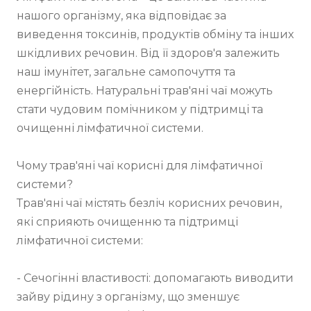
нашого організму, яка відповідає за 
виведення токсинів, продуктів обміну та інших 
шкідливих речовин. Від її здоров'я залежить 
наш імунітет, загальне самопочуття та 
енергійність. Натуральні трав'яні чаї можуть 
стати чудовим помічником у підтримці та 
очищенні лімфатичної системи.

Чому трав'яні чаї корисні для лімфатичної 
системи?

Трав'яні чаї містять безліч корисних речовин, 
які сприяють очищенню та підтримці 
лімфатичної системи:

- Сечогінні властивості: допомагають виводити 
зайву рідину з організму, що зменшує 