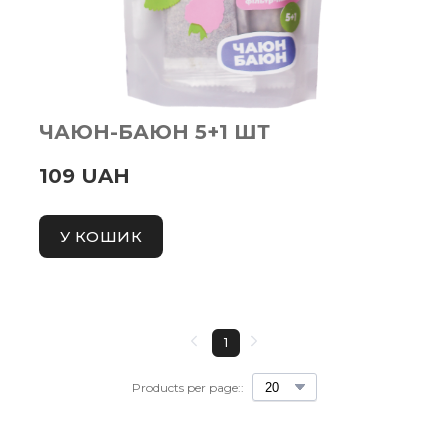
ЧАЮН-БАЮН 5+1 ШТ
109 UAH
У КОШИК
1
Products per page::