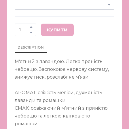
КУПИТИ
DESCRIPTION
М'ятний з лавандою. Легка пряність
чебрецю. Заспокоює нервову систему,
знижує тиск, розслабляє м'язи.
АРОМАТ: cвiжiсть мелiси, духмянiсть
лаванди та ромашки.
СМАК: освiжаючий мʼятний з прянiстю
чебрецю та легкою квітковістю
ромашки.