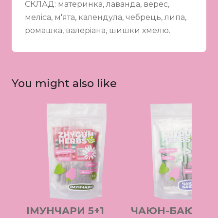
СКЛАД: материнка, лаванда, верес,
мелiса, м'ята, календула, чебрець, липа,
ромашка, валерiана, шишки хмелю.
You might also like
ІМУНЧАРИ 5+1
ЧАЮН-БАЮН 5+