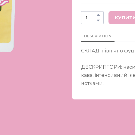
КУПИТ
DESCRIPTION
СКЛАД: північно фуц
ДЕСКРИПТОРИ: насич
кава, інтенсивний, к
нотками.