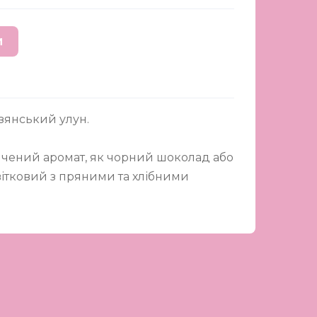
И
зянський улун.
ений аромат, як чорний шоколад або
вітковий з пряними та хлібними