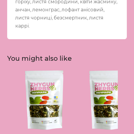
горіху, листя смородини, квiти жасмину,
анчан, лемонграс, лофант анiсовий,
листя чорниці, безсмертник, листя
каррі.
You might also like