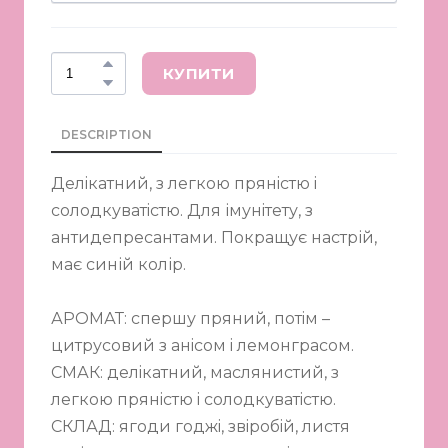
КУПИТИ
DESCRIPTION
Делiкатний, з легкою прянiстю i
солодкуватiстю. Для імунiтету, з
антидепресантами. Покращує настрій,
має синій колір.
АРОМАТ: спершу пряний, потiм –
цитрусовий з анiсом i лемонграсом.
СМАК: делiкатний, маслянистий, з
легкою прянiстю i солодкуватiстю.
СКЛАД: ягоди годжi, звiробiй, листя