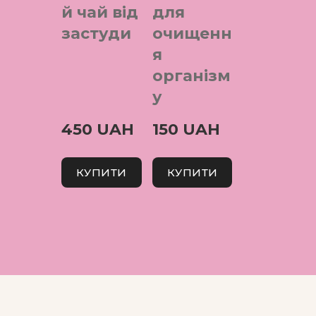
й чай від
для
застуди
очищенн
я
організм
у
450 UAH
150 UAH
КУПИТИ
КУПИТИ