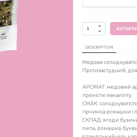
КУПИТ
DESCRIPTION
Медова солодкуватість
Протизастудний, для
АРОМАТ: медовий ар
пряністю евкаліпту.
СМАК: солодкуватість 
гірчинка ромашки i 
СКЛАД: ягоди бузини
липа, ромашка, букви
iсландський мох, кале