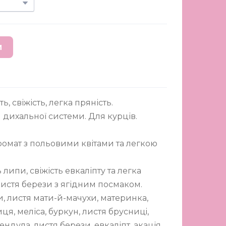
И
, свіжість, легка пряність.
 дихальної системи. Для курців.
омат з польовими квітами та легкою
липи, свіжість евкаліпту та легка
листя берези з ягідним посмаком.
, листя мати-й-мачухи, материнка,
ця, меліса, буркун, листя брусницi,
ндула, листя берези, евкаліпт, акація,