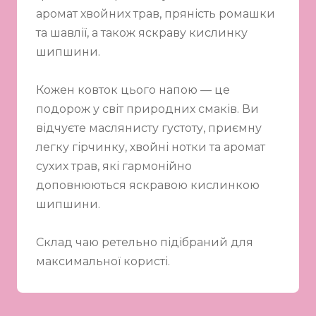
аромат хвойних трав, пряність ромашки
та шавлії, а також яскраву кислинку
шипшини.
Кожен ковток цього напою — це
подорож у світ природних смаків. Ви
відчуєте маслянисту густоту, приємну
легку гірчинку, хвойні нотки та аромат
сухих трав, які гармонійно
доповнюються яскравою кислинкою
шипшини.
Склад чаю ретельно підібраний для
максимальної користі.