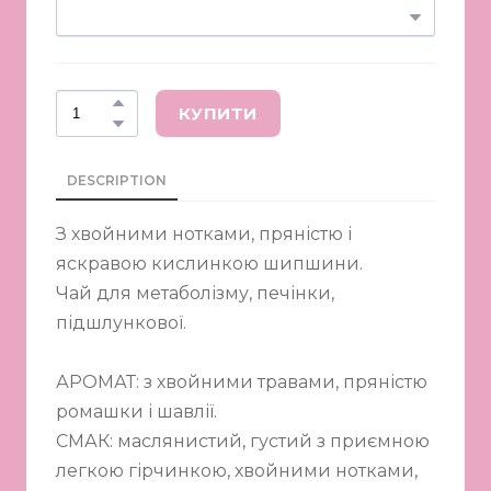
КУПИТИ
DESCRIPTION
З хвойними нотками, пряністю і
яскравою кислинкою шипшини.
Чай для метаболізму, печінки,
підшлункової.
АРОМАТ: з хвойними травами, пряністю
ромашки і шавлії.
СМАК: маслянистий, густий з приємною
легкою гірчинкою, хвойними нотками,