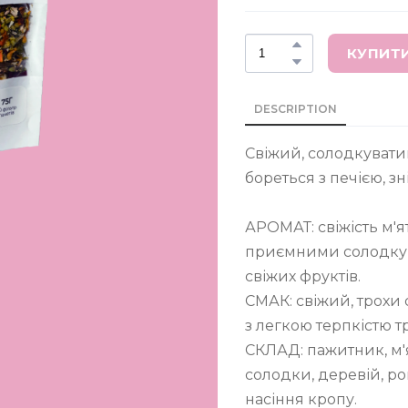
КУПИТ
DESCRIPTION
Свіжий, солодкуватий
бореться з печією, зн
АРОМАТ: свіжість м'я
приємними солодкув
свіжих фруктів.
СМАК: свіжий, трохи
з легкою терпкістю тр
СКЛАД: пажитник, м'ят
солодки, деревій, р
насіння кропу.