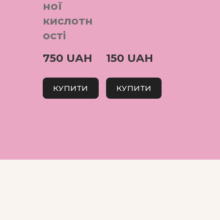
ної
кислотн
ості
750 UAH
150 UAH
КУПИТИ
КУПИТИ