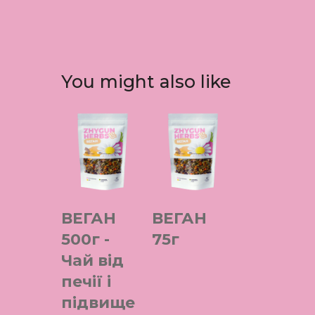
You might also like
ВЕГАН
ВЕГАН
500г -
75г
Чай від
печії і
підвище