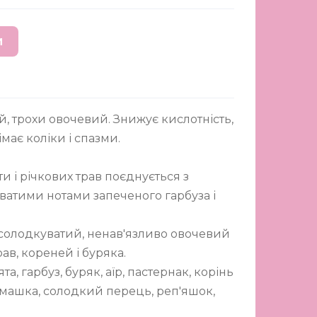
И
, трохи овочевий. Знижує кислотність,
імає коліки і спазми.
ти і річкових трав поєднується з
атими нотами запеченого гарбуза і
 солодкуватий, ненав'язливо овочевий
ав, кореней і буряка.
а, гарбуз, буряк, аїр, пастернак, корінь
омашка, солодкий перець, реп'яшок,