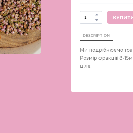
КУПИТ
DESCRIPTION
Ми подрібнюємо трав
Розмір фракціїї 8-15
ціле.