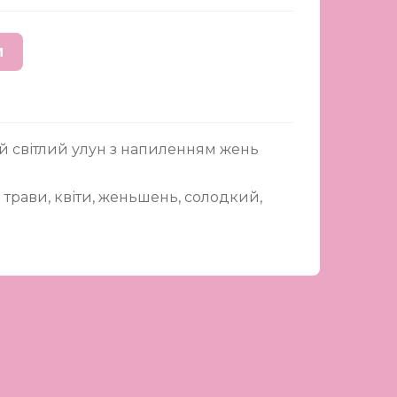
И
 світлий улун з напиленням жень
трави, квіти, женьшень, солодкий,