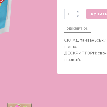
КУПИТ
DESCRIPTION
СКЛАД: тайваньський
шеню.
ДЕСКРИПТОРИ: свіжі 
вʼязкий.