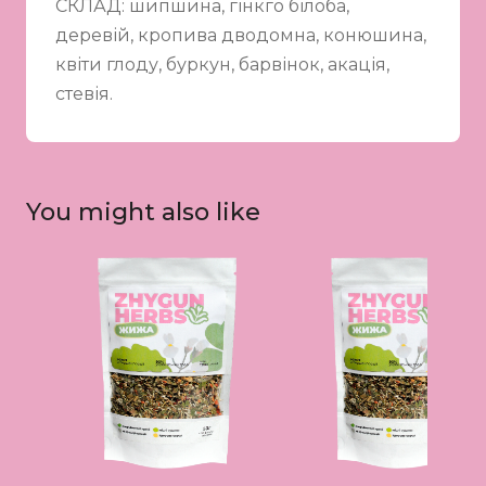
СКЛАД: шипшина, гінкго білоба,
деревій, кропива дводомна, конюшина,
квіти глоду, буркун, барвінок, акація,
стевія.
You might also like