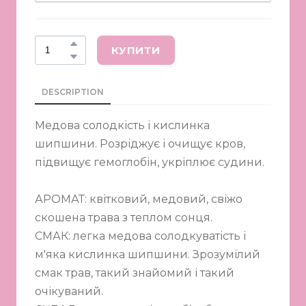
КУПИТИ
DESCRIPTION
Медова солодкість і кислинка
шипшини. Розріджує і очищує кров,
підвищує гемоглобін, укріплює судини.
АРОМАТ: квітковий, медовий, свіжо
скошена трава з теплом сонця.
СМАК: легка медова солодкуватість і
м'яка кислинка шипшини. Зрозумілий
смак трав, такий знайомий і такий
очікуваний.